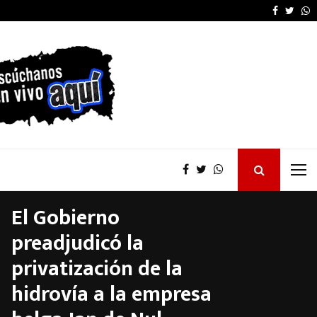
Nancy Miranda rompió
Faceboo
Twitt
W
El Gobierno
preadjudicó la
privatización de la
hidrovía a la empresa