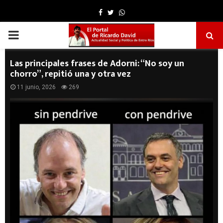
Facebook
Twitter
Whatsapp
PRIMARY
MENU
Las principales frases de Adorni: “No soy un
chorro”, repitió una y otra vez
11 junio, 2026
269