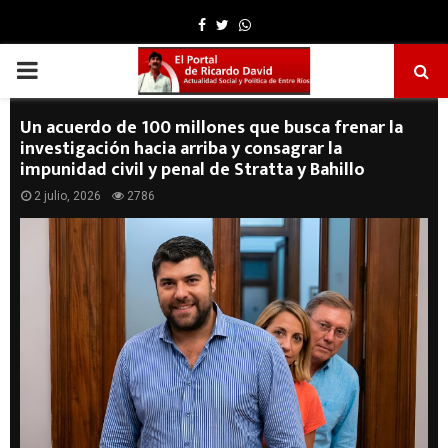
Facebook
Twitter
Whatsapp
PRIMARY
MENU
Un acuerdo de 100 millones que busca frenar la
investigación hacia arriba y consagrar la
impunidad civil y penal de Stratta y Bahillo
2 julio, 2026
2786