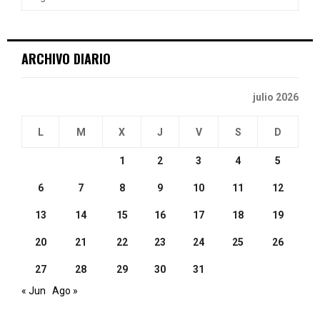
R
:
C
ARCHIVO DIARIO
H
julio 2026
L
M
X
J
V
S
D
1
2
3
4
5
6
7
8
9
10
11
12
13
14
15
16
17
18
19
20
21
22
23
24
25
26
27
28
29
30
31
« Jun
Ago »