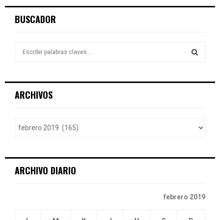
BUSCADOR
S
e
a
S
r
c
E
ARCHIVOS
h
f
A
o
r
R
:
C
ARCHIVO DIARIO
H
febrero 2019