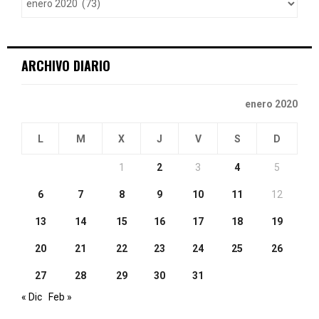
r
R
:
C
ARCHIVO DIARIO
H
enero 2020
L
M
X
J
V
S
D
1
2
3
4
5
6
7
8
9
10
11
12
13
14
15
16
17
18
19
20
21
22
23
24
25
26
27
28
29
30
31
« Dic
Feb »