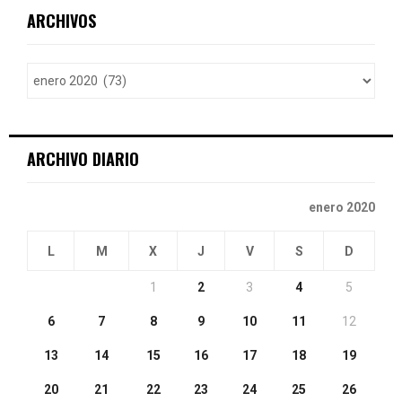
c
E
ARCHIVOS
h
f
A
o
r
R
:
C
ARCHIVO DIARIO
H
enero 2020
L
M
X
J
V
S
D
1
2
3
4
5
6
7
8
9
10
11
12
13
14
15
16
17
18
19
20
21
22
23
24
25
26