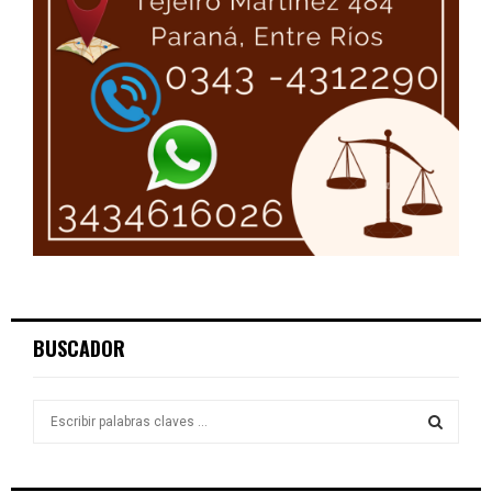
BUSCADOR
S
e
a
S
r