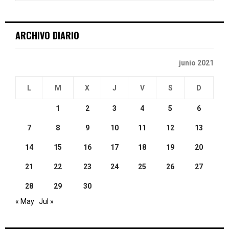
:
C
ARCHIVO DIARIO
H
junio 2021
L
M
X
J
V
S
D
1
2
3
4
5
6
7
8
9
10
11
12
13
14
15
16
17
18
19
20
21
22
23
24
25
26
27
28
29
30
« May
Jul »