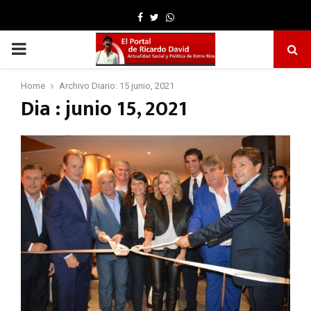
Facebook
Twitter
Whatsapp
PRIMARY
MENU
Home
Archivo Diario: 15 junio, 2021
Dia : junio 15, 2021