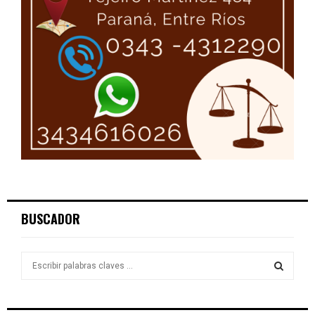
BUSCADOR
S
e
a
S
r