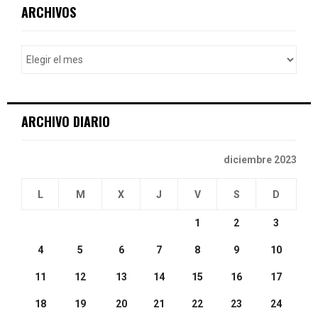
c
E
ARCHIVOS
h
f
A
o
r
R
:
C
ARCHIVO DIARIO
H
diciembre 2023
L
M
X
J
V
S
D
1
2
3
4
5
6
7
8
9
10
11
12
13
14
15
16
17
18
19
20
21
22
23
24