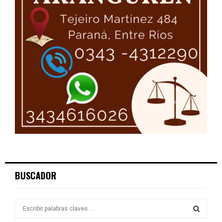
BUSCADOR
S
e