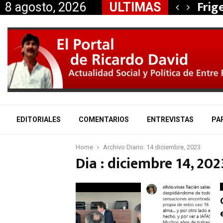
, Nancy Miranda anunció…
Frig
8 agosto, 2026
ULTIMAS
EDITORIALES
COMENTARIOS
ENTREVISTAS
PA
Home
Archivo Diario: 14 diciembre, 2023
Dia : diciembre 14, 202