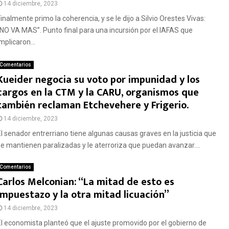
14 diciembre, 2023
inalmente primo la coherencia, y se le dijo a Silvio Orestes Vivas:
“NO VA MAS”. Punto final para una incursión por el IAFAS que
mplicaron...
Comentarios
Kueider negocia su voto por impunidad y los
cargos en la CTM y la CARU, organismos que
también reclaman Etchevehere y Frigerio.
14 diciembre, 2023
El senador entrerriano tiene algunas causas graves en la justicia que
se mantienen paralizadas y le aterroriza que puedan avanzar....
Comentarios
Carlos Melconian: “La mitad de esto es
impuestazo y la otra mitad licuación”
14 diciembre, 2023
El economista planteó que el ajuste promovido por el gobierno de