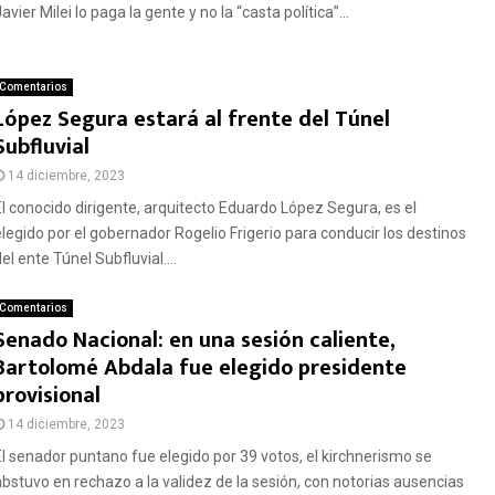
avier Milei lo paga la gente y no la “casta política”...
Comentarios
López Segura estará al frente del Túnel
Subfluvial
14 diciembre, 2023
El conocido dirigente, arquitecto Eduardo López Segura, es el
elegido por el gobernador Rogelio Frigerio para conducir los destinos
el ente Túnel Subfluvial....
Comentarios
Senado Nacional: en una sesión caliente,
Bartolomé Abdala fue elegido presidente
provisional
14 diciembre, 2023
El senador puntano fue elegido por 39 votos, el kirchnerismo se
abstuvo en rechazo a la validez de la sesión, con notorias ausencias