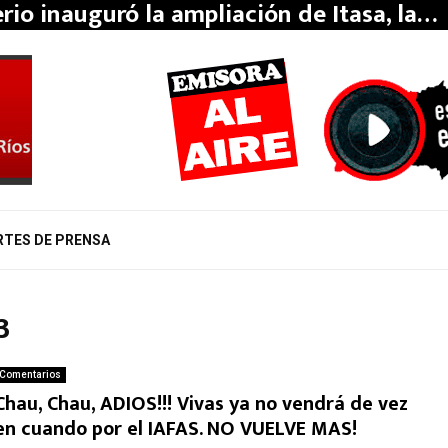
erio inauguró la ampliación de Itasa, la…
RTES DE PRENSA
3
Comentarios
Chau, Chau, ADIOS!!! Vivas ya no vendrá de vez
en cuando por el IAFAS. NO VUELVE MAS!