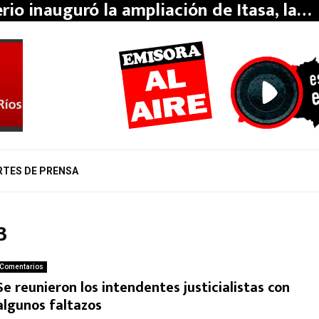
erio inauguró la ampliación de Itasa, la…
RTES DE PRENSA
3
Comentarios
Se reunieron los intendentes justicialistas con
algunos faltazos