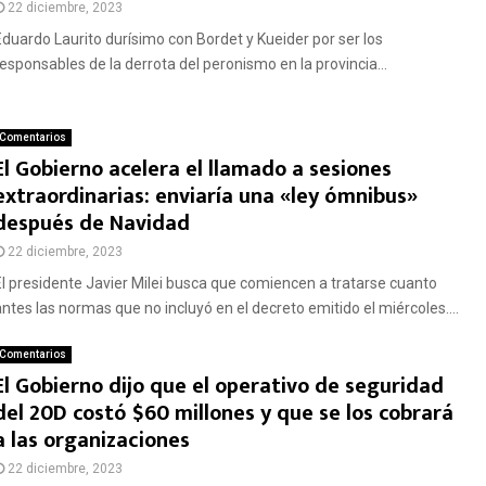
22 diciembre, 2023
Eduardo Laurito durísimo con Bordet y Kueider por ser los
responsables de la derrota del peronismo en la provincia...
Comentarios
El Gobierno acelera el llamado a sesiones
extraordinarias: enviaría una «ley ómnibus»
después de Navidad
22 diciembre, 2023
El presidente Javier Milei busca que comiencen a tratarse cuanto
antes las normas que no incluyó en el decreto emitido el miércoles....
Comentarios
El Gobierno dijo que el operativo de seguridad
del 20D costó $60 millones y que se los cobrará
a las organizaciones
22 diciembre, 2023