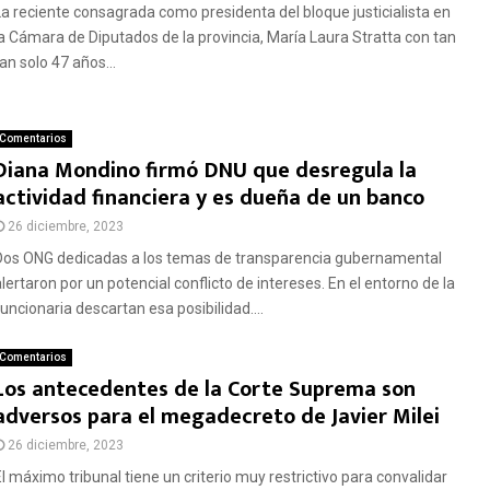
La reciente consagrada como presidenta del bloque justicialista en
la Cámara de Diputados de la provincia, María Laura Stratta con tan
an solo 47 años...
Comentarios
Diana Mondino firmó DNU que desregula la
actividad financiera y es dueña de un banco
26 diciembre, 2023
Dos ONG dedicadas a los temas de transparencia gubernamental
alertaron por un potencial conflicto de intereses. En el entorno de la
funcionaria descartan esa posibilidad....
Comentarios
Los antecedentes de la Corte Suprema son
adversos para el megadecreto de Javier Milei
26 diciembre, 2023
El máximo tribunal tiene un criterio muy restrictivo para convalidar