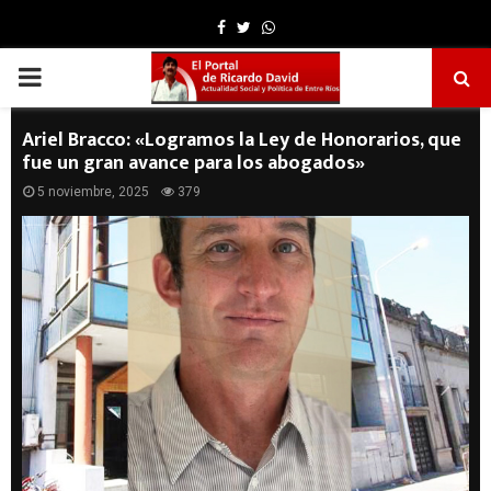
Facebook
Twitter
Whatsapp
PRIMARY
MENU
Ariel Bracco: «Logramos la Ley de Honorarios, que
fue un gran avance para los abogados»
5 noviembre, 2025
379