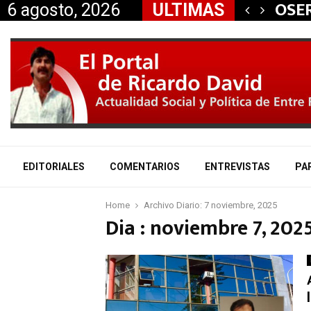
 aliados a la…
OSER
6 agosto, 2026
ULTIMAS
EDITORIALES
COMENTARIOS
ENTREVISTAS
PA
Home
Archivo Diario: 7 noviembre, 2025
Dia : noviembre 7, 202