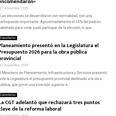
encomendaron»
7 noviembre, 2025
«Las elecciones se desarrollaron con normalidad, con una
participación importante. Aproximadamente el 55% del padrón
abilitado para votar pudo participar de la elección, lo que...
Comentarios
Planeamiento presentó en la Legislatura el
Presupuesto 2026 para la obra pública
provincial
7 noviembre, 2025
El Ministerio de Planeamiento, Infraestructura y Servicios presentó
ante la Legislatura el presupuesto provincial destinado a la obra
ública, que prevé una inversión superior a...
Comentarios
La CGT adelantó que rechazará tres puntos
clave de la reforma laboral
7 noviembre, 2025