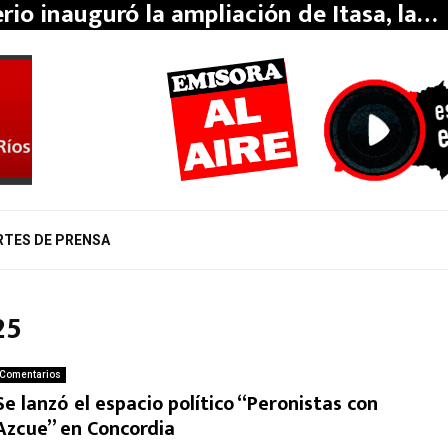
erio inauguró la ampliación de Itasa, la…
RTES DE PRENSA
25
Comentarios
Se lanzó el espacio político “Peronistas con
Azcue” en Concordia