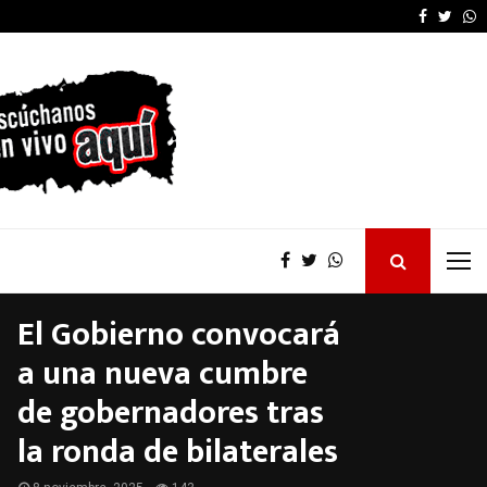
Kicillof desautorizó 
Faceboo
Twitt
W
El Gobierno convocará
a una nueva cumbre
de gobernadores tras
la ronda de bilaterales