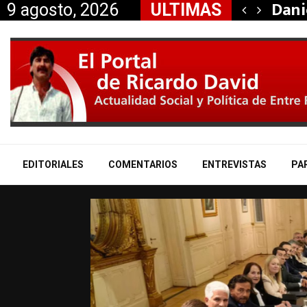
taría a Mauricio «Palito»…
Dani
9 agosto, 2026
ULTIMAS
EDITORIALES
COMENTARIOS
ENTREVISTAS
PA