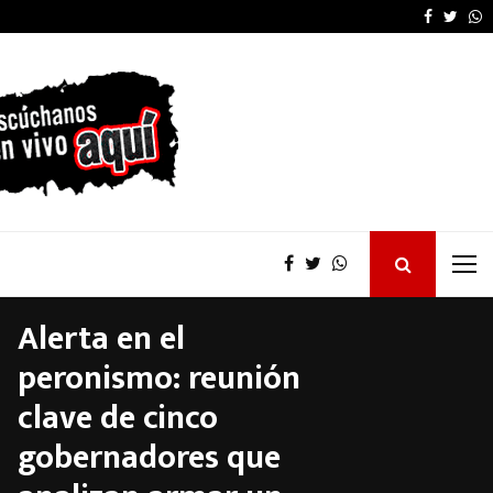
Nancy Miranda rompió
Faceboo
Twitt
W
Alerta en el
peronismo: reunión
clave de cinco
gobernadores que