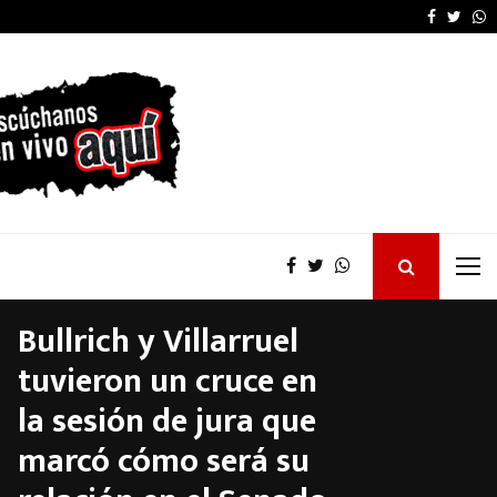
Victoria Villarruel re
Faceboo
Twitt
W
Bullrich y Villarruel
tuvieron un cruce en
la sesión de jura que
marcó cómo será su