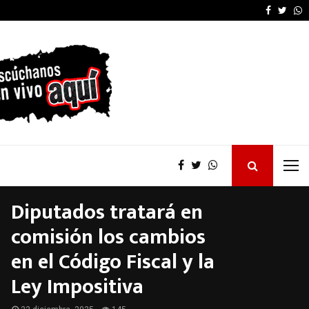
Furia de Patricia Bullr
Faceboo
Twitt
W
Diputados tratará en
comisión los cambios
en el Código Fiscal y la
Ley Impositiva