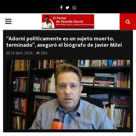
Facebook
Twitter
Whatsapp
PRIMARY
MENU
“Adorni políticamente es un sujeto muerto,
terminado”, aseguró el biógrafo de Javier Milei
16 abril, 2026
284