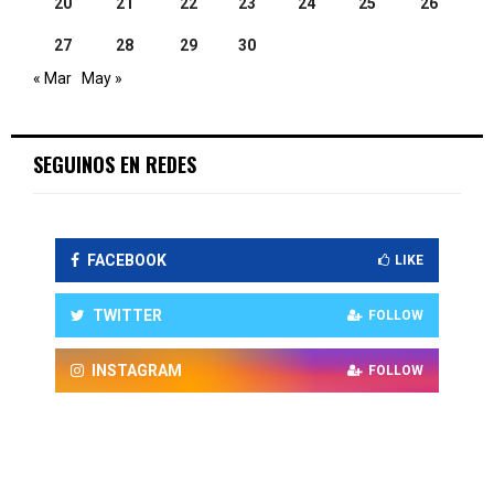
20
21
22
23
24
25
26
27
28
29
30
« Mar
May »
SEGUINOS EN REDES
FACEBOOK
LIKE
TWITTER
FOLLOW
INSTAGRAM
FOLLOW