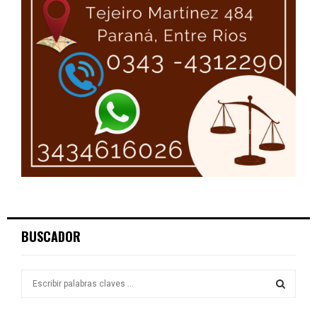
BUSCADOR
S
e
a
S