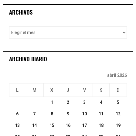
r
c
E
ARCHIVOS
h
f
A
o
r
R
:
C
ARCHIVO DIARIO
H
abril 2026
L
M
X
J
V
S
D
1
2
3
4
5
6
7
8
9
10
11
12
13
14
15
16
17
18
19