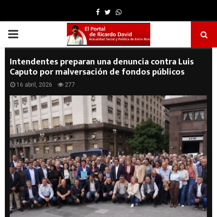
Facebook
Twitter
Whatsapp
PRIMARY
MENU
Intendentes preparan una denuncia contra Luis
Caputo por malversación de fondos públicos
16 abril, 2026
277