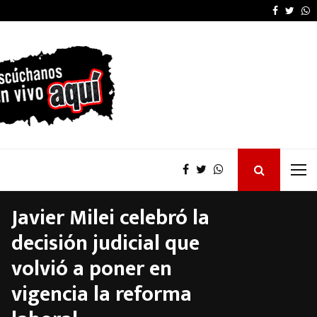
La provincia proyecta 
Faceboo
Twitt
W
Javier Milei celebró la
decisión judicial que
volvió a poner en
vigencia la reforma