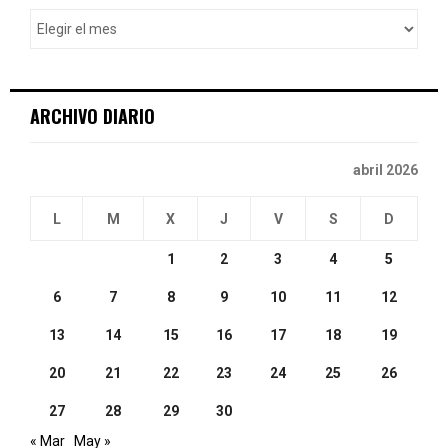
o
r
R
:
C
ARCHIVO DIARIO
H
abril 2026
L
M
X
J
V
S
D
1
2
3
4
5
6
7
8
9
10
11
12
13
14
15
16
17
18
19
20
21
22
23
24
25
26
27
28
29
30
« Mar
May »