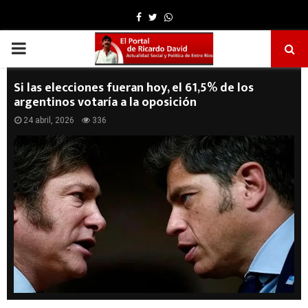
Facebook
Twitter
Whatsapp
PRIMARY
MENU
Si las elecciones fueran hoy, el 61,5% de los
argentinos votaría a la oposición
24 abril, 2026
336