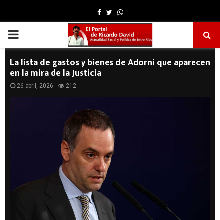
Facebook
Twitter
Whatsapp
PRIMARY
MENU
La lista de gastos y bienes de Adorni que aparecen
en la mira de la Justicia
26 abril, 2026
212