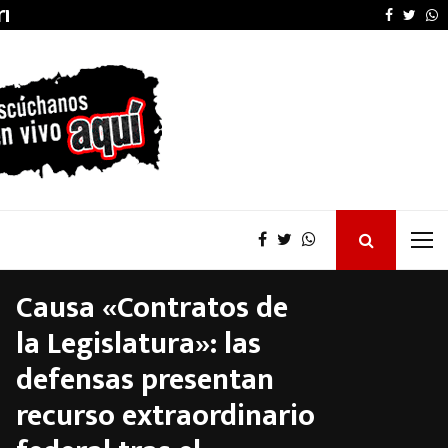
arruel…
El Concejo Deliberant
Faceboo
Twitt
W
Causa «Contratos de
la Legislatura»: las
defensas presentan
recurso extraordinario