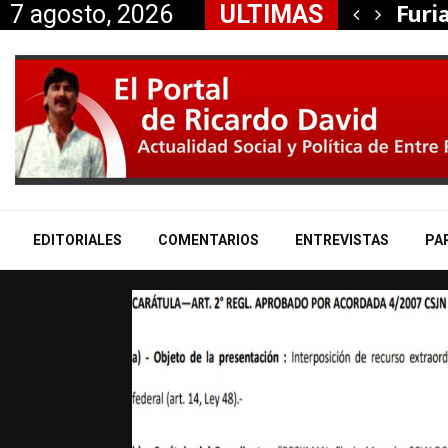
ción de Itasa, la…
Furi
7 agosto, 2026
ULTIMAS
EDITORIALES
COMENTARIOS
ENTREVISTAS
PA