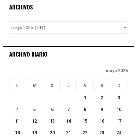
c
E
ARCHIVOS
h
f
A
o
r
R
:
C
ARCHIVO DIARIO
H
mayo 2026
L
M
X
J
V
S
D
1
2
3
4
5
6
7
8
9
10
11
12
13
14
15
16
17
18
19
20
21
22
23
24