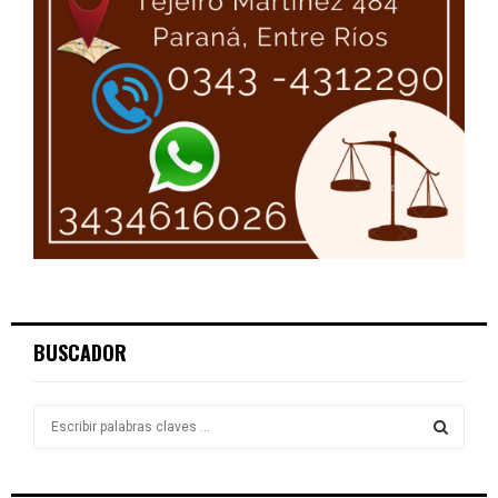
BUSCADOR
S
e
a
S
r