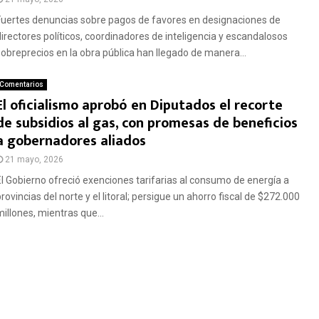
Fuertes denuncias sobre pagos de favores en designaciones de
directores políticos, coordinadores de inteligencia y escandalosos
sobreprecios en la obra pública han llegado de manera...
Comentarios
El oficialismo aprobó en Diputados el recorte
de subsidios al gas, con promesas de beneficios
a gobernadores aliados
21 mayo, 2026
El Gobierno ofreció exenciones tarifarias al consumo de energía a
rovincias del norte y el litoral; persigue un ahorro fiscal de $272.000
millones, mientras que...