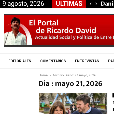
taría a Mauricio «Palito»…
Dani
9 agosto, 2026
ULTIMAS
EDITORIALES
COMENTARIOS
ENTREVISTAS
PA
Home
Archivo Diario: 21 mayo, 2026
Dia : mayo 21, 2026