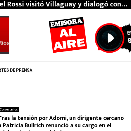
el Rossi visitó Villaguay y dialogó con…
RTES DE PRENSA
Comentarios
Tras la tensión por Adorni, un dirigente cercano
a Patricia Bullrich renunció a su cargo en el