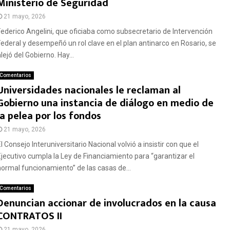
Ministerio de Seguridad
21 mayo, 2026
Federico Angelini, que oficiaba como subsecretario de Intervención
Federal y desempeñó un rol clave en el plan antinarco en Rosario, se
lejó del Gobierno. Hay...
Comentarios
Universidades nacionales le reclaman al
Gobierno una instancia de diálogo en medio de
la pelea por los fondos
21 mayo, 2026
l Consejo Interuniversitario Nacional volvió a insistir con que el
Ejecutivo cumpla la Ley de Financiamiento para “garantizar el
normal funcionamiento” de las casas de...
Comentarios
Denuncian accionar de involucrados en la causa
CONTRATOS II
21 mayo, 2026