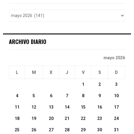
f
A
o
r
R
:
C
ARCHIVO DIARIO
H
mayo 2026
L
M
X
J
V
S
D
1
2
3
4
5
6
7
8
9
10
11
12
13
14
15
16
17
18
19
20
21
22
23
24
25
26
27
28
29
30
31