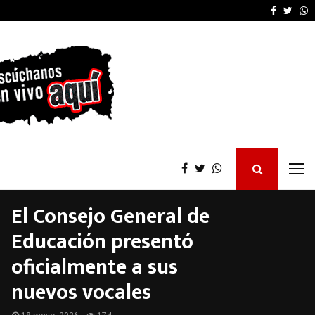
Furia de Patricia Bullr
Faceboo
Twitt
W
El Consejo General de
Educación presentó
oficialmente a sus
nuevos vocales