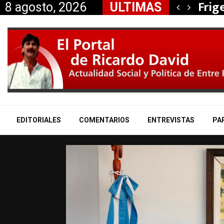
, Nancy Miranda anunció…
Frig
8 agosto, 2026
ULTIMAS
EDITORIALES
COMENTARIOS
ENTREVISTAS
PA