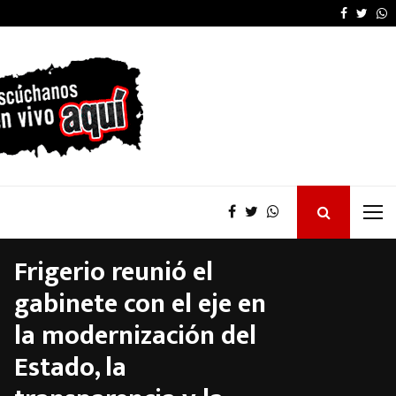
Furia de Patricia Bullr
Faceboo
Twitt
W
Frigerio reunió el
gabinete con el eje en
la modernización del
Estado, la