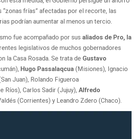
Con esta medida, el Gobierno persigue un ahorro
s “zonas frías” afectadas por el recorte, las
trias podrían aumentar al menos un tercio.
ialismo fue acompañado por sus
aliados de Pro, la
erentes legislativos de muchos gobernadores
on la Casa Rosada. Se trata de
Gustavo
ucumán),
Hugo Passalaqcua
(Misiones), Ignacio
(San Juan), Rolando Figueroa
e Ríos), Carlos Sadir (Jujuy),
Alfredo
aldés (Corrientes) y Leandro Zdero (Chaco).