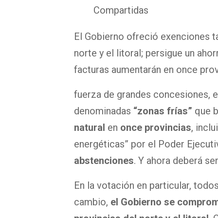
Compartidas
El Gobierno ofreció exenciones ta
norte y el litoral; persigue un aho
facturas aumentarán en once prov
fuerza de grandes concesiones, el
denominadas
“zonas frías”
que b
natural
en
once provincias
, incl
energéticas” por el Poder Ejecut
abstenciones
. Y ahora deberá se
En la votación en particular, todo
cambio,
el Gobierno se comprome