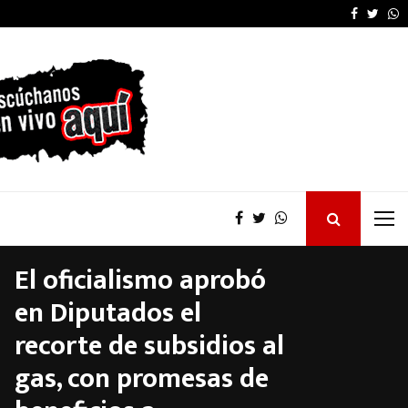
Senado: por presión de
Faceboo
Twitt
W
El oficialismo aprobó
en Diputados el
recorte de subsidios al
gas, con promesas de