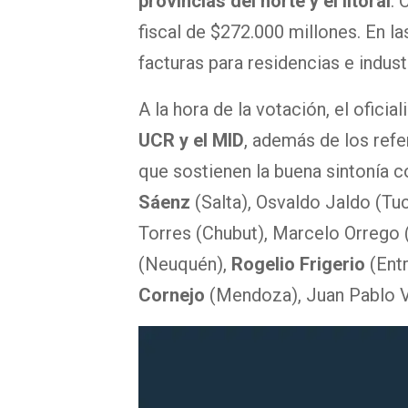
provincias del norte y el litoral
. 
fiscal de $272.000 millones. En la
facturas para residencias e indus
A la hora de la votación, el ofic
UCR y el MID
, además de los ref
que sostienen la buena sintonía c
Sáenz
(Salta), Osvaldo Jaldo (T
Torres (Chubut), Marcelo Orrego 
(Neuquén),
Rogelio Frigerio
(Entr
Cornejo
(Mendoza), Juan Pablo V