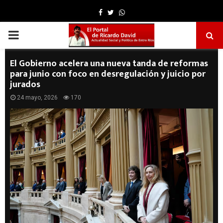
Facebook
Twitter
Whatsapp
PRIMARY
MENU
El Gobierno acelera una nueva tanda de reformas
para junio con foco en desregulación y juicio por
jurados
24 mayo, 2026
170