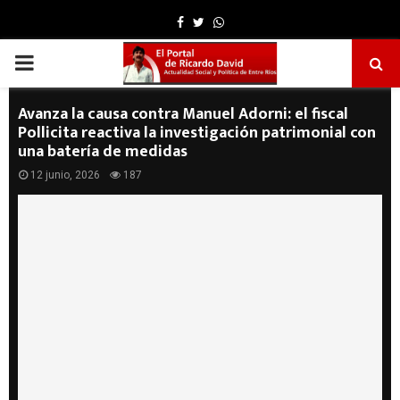
Facebook
Twitter
Whatsapp
PRIMARY
MENU
Avanza la causa contra Manuel Adorni: el fiscal
Pollicita reactiva la investigación patrimonial con
una batería de medidas
12 junio, 2026
187