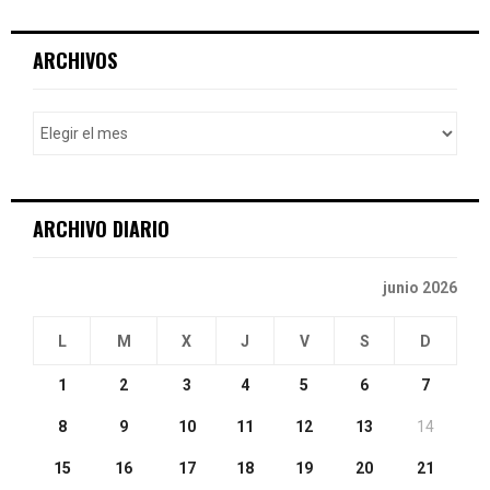
S
r
c
E
ARCHIVOS
h
f
A
o
r
R
:
C
ARCHIVO DIARIO
H
junio 2026
L
M
X
J
V
S
D
1
2
3
4
5
6
7
8
9
10
11
12
13
14
15
16
17
18
19
20
21