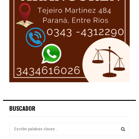
BUSCADOR
S
e
a