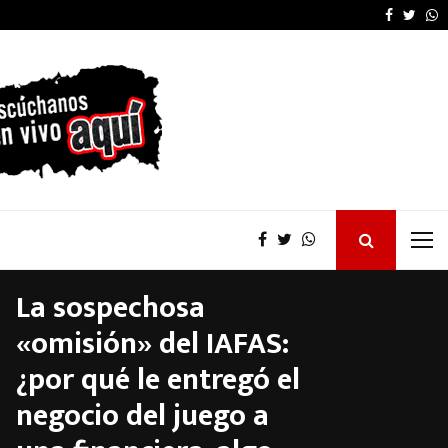
La provincia proyecta 
Faceboo
Twitt
W
La sospechosa
«omisión» del IAFAS:
¿por qué le entregó el
negocio del juego a