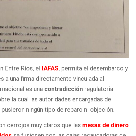
n Entre Ríos, el
IAFAS
, permita el desembarco y
s a una firma directamente vinculada al
ernacional es una
contradicción
regulatoria
bre la cual las autoridades encargadas de
o pusieron ningún tipo de reparo ni objeción.
on cerrojos muy claros que las
mesas de dinero
uidos
se fusionen con las cajas recaudadoras de