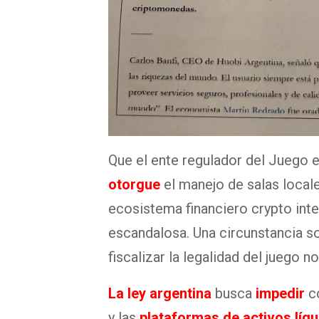
Que el ente regulador del Juego e
otorgue
el manejo de salas locale
ecosistema financiero crypto int
escandalosa. Una circunstancia so
fiscalizar la legalidad del juego n
La ley argentina
busca
impedir
c
y las
plataformas de activos líq