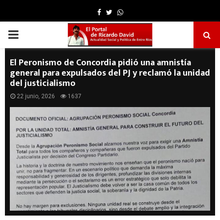
Facebook
Twitter
Whatsapp
PRIMARY
MENU
El Peronismo de Concordia pidió una amnistía
general para expulsados del PJ y reclamó la unidad
del justicialismo
22 junio, 2026
1637