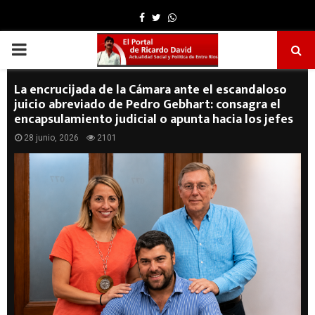
Facebook
Twitter
Whatsapp
PRIMARY
MENU
La encrucijada de la Cámara ante el escandaloso
juicio abreviado de Pedro Gebhart: consagra el
encapsulamiento judicial o apunta hacia los jefes
28 junio, 2026
2101