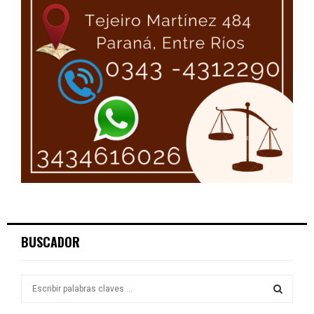
BUSCADOR
S
e
a