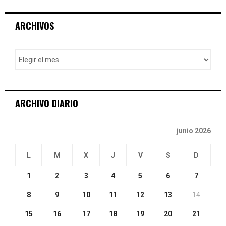
S
r
c
E
ARCHIVOS
h
f
A
o
r
R
:
C
ARCHIVO DIARIO
H
junio 2026
L
M
X
J
V
S
D
1
2
3
4
5
6
7
8
9
10
11
12
13
14
15
16
17
18
19
20
21