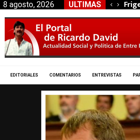
, Nancy Miranda anunció…
Frig
8 agosto, 2026
ULTIMAS
EDITORIALES
COMENTARIOS
ENTREVISTAS
PA