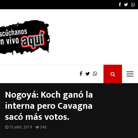
Furia de Patricia Bullr
Faceboo
Twitt
W
Nogoyá: Koch ganó la
interna pero Cavagna
sacó más votos.
15 abril, 2019
345