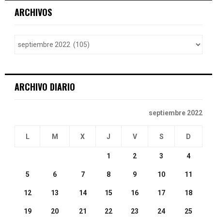
c
E
ARCHIVOS
h
f
A
o
r
R
:
C
ARCHIVO DIARIO
H
septiembre 2022
L
M
X
J
V
S
D
1
2
3
4
5
6
7
8
9
10
11
12
13
14
15
16
17
18
19
20
21
22
23
24
25