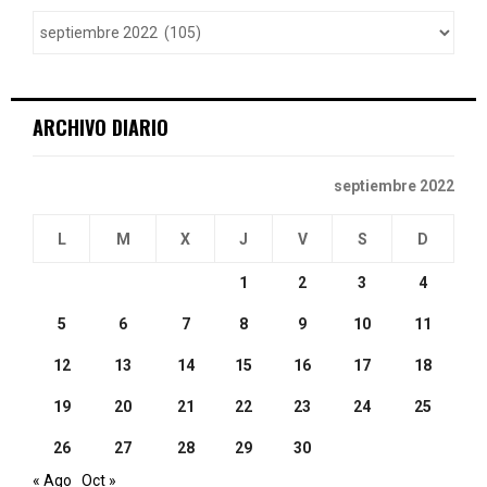
o
r
R
:
C
ARCHIVO DIARIO
H
septiembre 2022
L
M
X
J
V
S
D
1
2
3
4
5
6
7
8
9
10
11
12
13
14
15
16
17
18
19
20
21
22
23
24
25
26
27
28
29
30
« Ago
Oct »