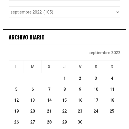
f
A
o
r
R
:
C
ARCHIVO DIARIO
H
septiembre 2022
L
M
X
J
V
S
D
1
2
3
4
5
6
7
8
9
10
11
12
13
14
15
16
17
18
19
20
21
22
23
24
25
26
27
28
29
30