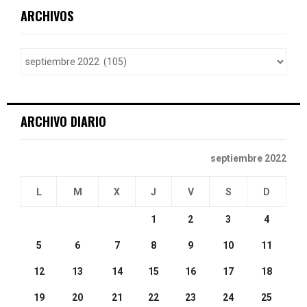
c
E
ARCHIVOS
h
f
A
o
r
R
:
C
ARCHIVO DIARIO
H
septiembre 2022
L
M
X
J
V
S
D
1
2
3
4
5
6
7
8
9
10
11
12
13
14
15
16
17
18
19
20
21
22
23
24
25