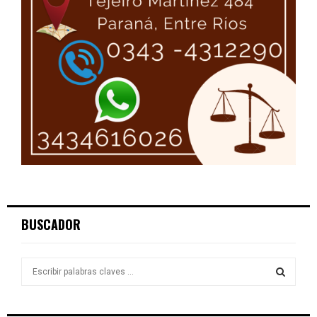
BUSCADOR
S
e
a
S
r