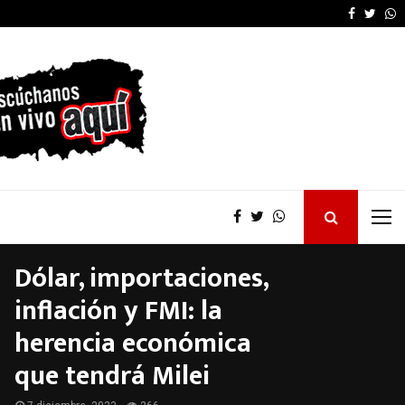
Senado: por presión de
Faceboo
Twitt
W
Dólar, importaciones,
inflación y FMI: la
herencia económica
que tendrá Milei