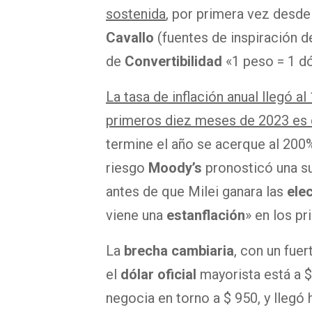
sostenida
, por primera vez desd
Cavallo
(fuentes de inspiración d
de
Convertibilidad
«1 peso = 1 dó
La tasa de inflación anual llegó a
primeros diez meses de 2023 es
termine el año se acerque al 200%,
riesgo
Moody’s
pronosticó una su
antes de que Milei ganara las
ele
viene una
estanflación
» en los p
La
brecha cambiaria
, con un fue
el
dólar oficial
mayorista está a $
negocia en torno a $ 950, y llegó