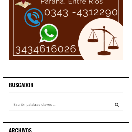
BUSCADOR
S
e
a
S
r
c
E
ARCHIVOS