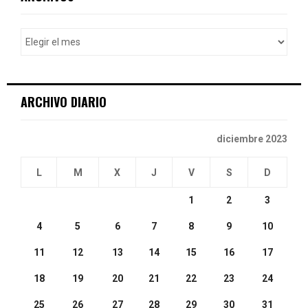
h
f
A
o
r
R
:
C
ARCHIVO DIARIO
H
diciembre 2023
L
M
X
J
V
S
D
1
2
3
4
5
6
7
8
9
10
11
12
13
14
15
16
17
18
19
20
21
22
23
24
25
26
27
28
29
30
31