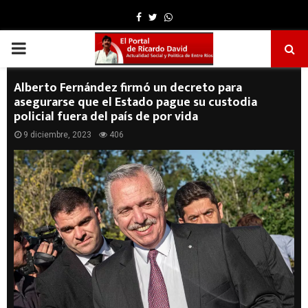
Facebook
Twitter
Whatsapp
PRIMARY
MENU
Alberto Fernández firmó un decreto para
asegurarse que el Estado pague su custodia
policial fuera del país de por vida
9 diciembre, 2023
406