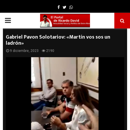
Facebook
Twitter
Whatsapp
PRIMARY
MENU
Gabriel Pavon Solotariov: «Martín vos sos un
ladrón»
9 diciembre, 2023
2190