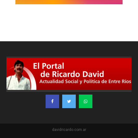
davidricardo.com.ar