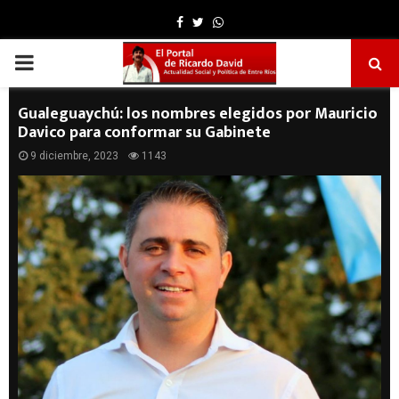
Facebook
Twitter
Whatsapp
PRIMARY
MENU
Gualeguaychú: los nombres elegidos por Mauricio
Davico para conformar su Gabinete
9 diciembre, 2023
1143