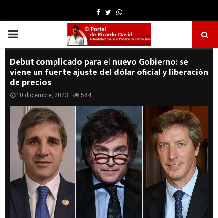
Facebook
Twitter
Whatsapp
PRIMARY
MENU
Debut complicado para el nuevo Gobierno: se
viene un fuerte ajuste del dólar oficial y liberación
de precios
10 diciembre, 2023
584