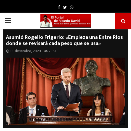
Facebook
Twitter
Whatsapp
PRIMARY
MENU
Asumió Rogelio Frigerio: «Empieza una Entre Ríos
donde se revisará cada peso que se usa»
11 diciembre, 2023
2351